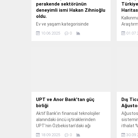
perakende sektörünün
Türkiye
deneyimli ismi Hakan Zihnioğlu
Haritas
oldu.
Kalkınma
Ev ve yaşam kategorisinde
Araştır
Türkiye’nin önde gelen
Türkiye'
10.06.2025
0
01.07.
markalarından Evidea’nın yeni genel
yolculuğ
müdürü, perakende ve e-ticaret
kapsamlı
sektöründe 30 yılı aşkın deneyime
paylaştı.
sahip olan Hakan Zihnioğlu oldu.
UPT ve Anor Bank’tan güç
Dış Tica
birliği
Ağusto
Aktif Bank’ın finansal teknolojiler
Ağustos 
alanındaki öncü iştiraklerinden
sistemin
UPT’nin Özbekistan’daki ağı
ithalat 
genişlemeye devam ediyor.
İstatist
18.09.2025
0
30.09.
Bakanlığı