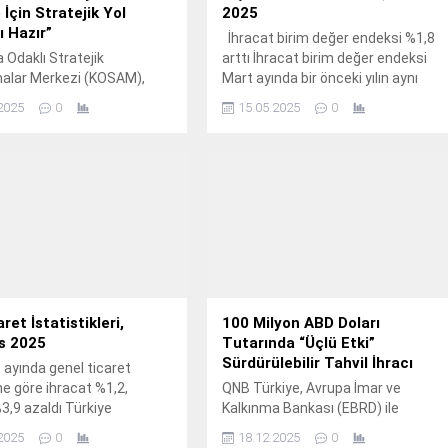
 İçin Stratejik Yol
2025
ı Hazır”
İhracat birim değer endeksi %1,8
 Odaklı Stratejik
arttı İhracat birim değer endeksi
malar Merkezi (KOSAM),
Mart ayında bir önceki yılın aynı
nin dijital dönüşüm
ayına göre %1,8 arttı.
2025
0
15.05.2025
0
una ışık tutacak nitelikte
 bir raporu kamuoyuyla
ret İstatistikleri,
100 Milyon ABD Doları
s 2025
Tutarında “Üçlü Etki”
Sürdürülebilir Tahvil İhracı
ayında genel ticaret
e göre ihracat %1,2,
QNB Türkiye, Avrupa İmar ve
%3,9 azaldı Türkiye
Kalkınma Bankası (EBRD) ile
ik Kurumu ile Ticaret
gerçekleştirdiği iş birliği
2025
0
18.12.2025
0
 iş birliğiyle genel ticaret
kapsamında 100 milyon ABD doları