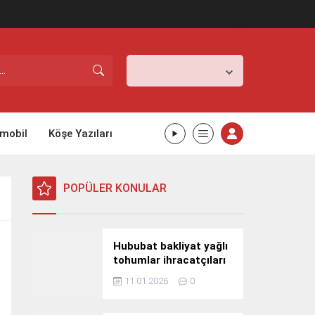
İstanbul,
25
°C
Açık
mobil
Köşe Yazıları
POPÜLER KONULAR
Hububat bakliyat yağlı
tohumlar ihracatçıları
Güney Kore yolcusu
11.01.2026
0