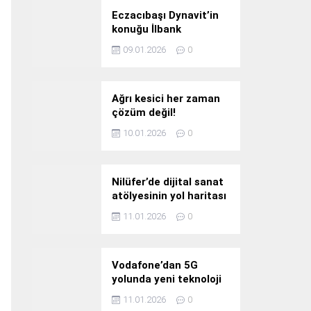
Eczacıbaşı Dynavit’in
konuğu İlbank
09.01.2026
0
Ağrı kesici her zaman
çözüm değil!
10.01.2026
0
Nilüfer’de dijital sanat
atölyesinin yol haritası
konuşuldu
11.01.2026
0
Vodafone’dan 5G
yolunda yeni teknoloji
yatırımı
11.01.2026
0