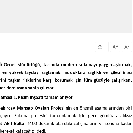
A
A
+
-
Sİ) Genel Müdürlüğü, tarımda modern sulamayı yaygınlaştırmak,
n en yüksek faydayı sağlamak, musluklara sağlıklı ve içilebilir su
erini taşkın risklerine karşı korumak için tüm gücüyle çalışırken,
her damlasına sahip çıkıyor.
laması 1. Kısım inşaatı tamamlanıyor
Bakırçay Mansap Ovaları Projesi
’nin en önemli aşamalarından biri
luşuyor. Sulama projesini tamamlamak için gece gündüz aralıksız
 Akif Balta
, 6100 dekarlık alandaki çalışmaların yıl sonuna kadar
bereket katacağız” dedi.