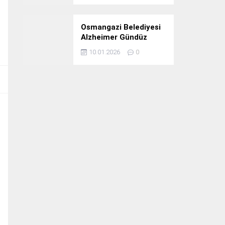
Osmangazi Belediyesi
Alzheimer Gündüz
Bakım Evi 3. Yılını
10.01.2026
0
Kutladı