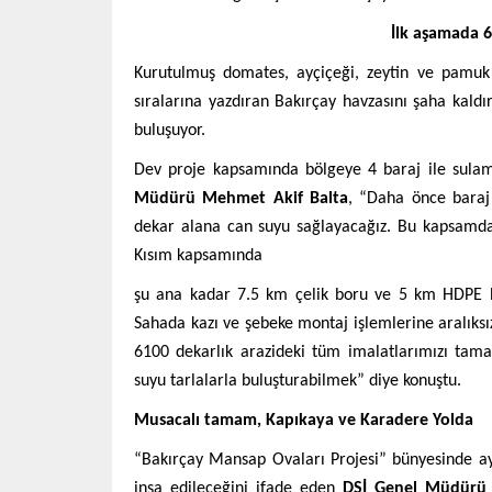
İlk aşamada 6
Kurutulmuş domates, ayçiçeği, zeytin ve pamuk 
sıralarına yazdıran Bakırçay havzasını şaha kald
buluşuyor.
Dev proje kapsamında bölgeye 4 baraj ile sulama 
Müdürü Mehmet Akif Balta
, “Daha önce baraj
dekar alana can suyu sağlayacağız. Bu kapsamda
Kısım kapsamında
şu ana kadar 7.5 km çelik boru ve 5 km HDPE bo
Sahada kazı ve şebeke montaj işlemlerine aralıksı
6100 dekarlık arazideki tüm imalatlarımızı tam
suyu tarlalarla buluşturabilmek” diye konuştu.
Musacalı tamam, Kapıkaya ve Karadere Yolda
“Bakırçay Mansap Ovaları Projesi” bünyesinde ayrı
inşa edileceğini ifade eden
DSİ Genel Müdürü 