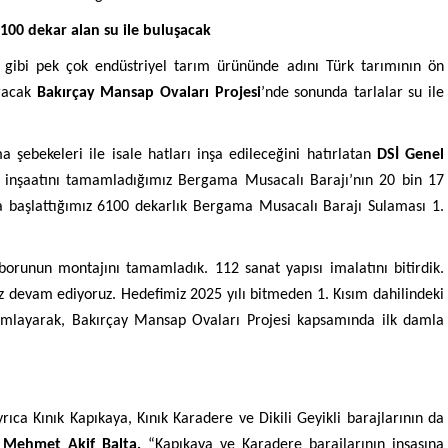
100 dekar alan su ile buluşacak
gibi pek çok endüstriyel tarım ürününde adını Türk tarımının ön
ıracak
Bakırçay Mansap Ovaları Projesi
’nde sonunda tarlalar su ile
şebekeleri ile isale hatları inşa edileceğini hatırlatan
DSİ Genel
 inşaatını tamamladığımız Bergama Musacalı Barajı’nın 20 bin 17
 başlattığımız 6100 dekarlık Bergama Musacalı Barajı Sulaması 1.
runun montajını tamamladık. 112 sanat yapısı imalatını bitirdik.
z devam ediyoruz. Hedefimiz 2025 yılı bitmeden 1. Kısım dahilindeki
amlayarak, Bakırçay Mansap Ovaları Projesi kapsamında ilk damla
ca Kınık Kapıkaya, Kınık Karadere ve Dikili Geyikli barajlarının da
Mehmet Akif Balta,
“Kapıkaya ve Karadere barajlarının inşasına