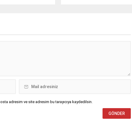
kapsamında üretilen geçici
tutarında “üçlü etki”
et verilerine göre; ihracat
sürdürülebilir tahvil ihracını
ı Ağustos ayında, bir önceki
başarıyla tamamladı.
nı ayına göre %1,2 azalarak
 729 milyon dolar,...
osta adresim ve site adresim bu tarayıcıya kaydedilsin.