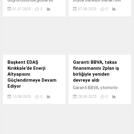
doğrultusunda global bir
büyük bankası olarak reel
enerji platformu olan CALL
ekonomiye kesintisiz
01.07.2025
0
07.08.2025
0
Energy markasıyla yoluna
destek sağlayan VakıfBank,
devam ediyor.
2025 yılı ikinci çeyrek
finansal sonuçlarını
kamuoyu ile paylaştı.
Başkent EDAŞ
Garanti BBVA, takas
Kırıkkale’de Enerji
finansmanını 2plan iş
Altyapısını
birliğiyle yeniden
Güçlendirmeye Devam
devreye aldı
Ediyor
Garanti BBVA, otomotiv
‘Herkes için daha iyi bir
sektöründe uzun yıllardır
15.08.2025
0
28.08.2025
0
gelecek’ vizyonuyla
müşterilerine sunduğu
sürdürülebilir projelerini
güvenilir ve pratik takas
hayata geçiren Enerjisa
finansmanı ürününü, bu kez
Dağıtım Şirketleri’nden
2plan’ın ihale hizmetiyle
Başkent EDAŞ, Kırıkkale’de
entegre ederek yeniden
185 binden fazla aboneye
hayata geçiriyor.