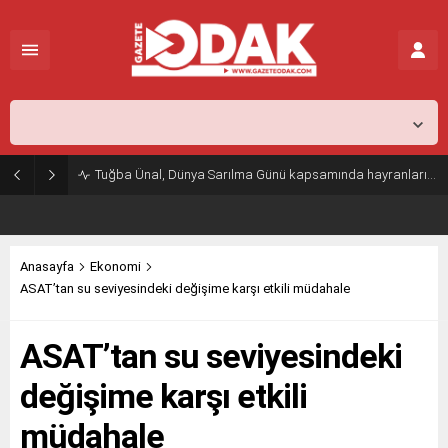
İstanbul,
26
°C
Açık
Tuğba Ünal, Dünya Sarılma Günü kapsamında hayranlarıyla buluştu
Anasayfa
Ekonomi
ASAT’tan su seviyesindeki değişime karşı etkili müdahale
ASAT’tan su seviyesindeki
değişime karşı etkili
müdahale