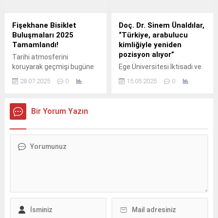
kesintisiz ve kaliteli enerji
hizmeti vermek için
çalışmalarını sürdürüyor.
Fişekhane Bisiklet
Doç. Dr. Sinem Ünaldılar,
Buluşmaları 2025
“Türkiye, arabulucu
Tamamlandı!
kimliğiyle yeniden
pozisyon alıyor”
Tarihi atmosferini
koruyarak geçmişi bugüne
Ege Üniversitesi İktisadi ve
taşıyan; günün her anında
İdari Bilimler Fakültesi
28.07.2025
0
15.05.2025
0
yaşayan bir kültür-sanat,
Uluslararası İlişkiler Bölümü
lezzet ve yaşam merkezi
öğretim üyesi Doç.
haline gelen Fişekhane,
Bir Yorum Yazın
Bisiklet Buluşmaları 2025
etkinliğiyle bir kez daha
bisiklet tutkunlarını
buluşturdu.