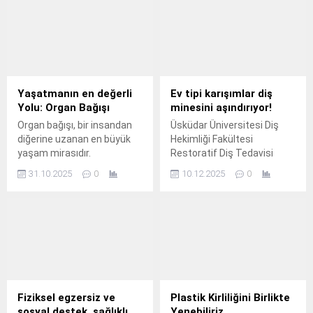
ve Rehabilitasyon Hizmeti
kapsamında,
vatandaşlarımıza yönelik
koruyucu, geliştirici ve
sağlık odaklı egzersiz
programları
düzenlenmektedir.
Yaşatmanın en değerli
Ev tipi karışımlar diş
Yolu: Organ Bağışı
minesini aşındırıyor!
Organ bağışı, bir insandan
Üsküdar Üniversitesi Diş
diğerine uzanan en büyük
Hekimliği Fakültesi
yaşam mirasıdır.
Restoratif Diş Tedavisi
Anabilim Dalı Başkanı Dr.
31.10.2025
0
10.12.2025
0
Fiziksel egzersiz ve
Plastik Kirliliğini Birlikte
sosyal destek, sağlıklı
Yenebiliriz