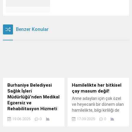
Benzer Konular
Burhaniye Belediyesi
Hamilelikte her bitkisel
Sağlık İşleri
çay masum değil!
Müdürlüğü’nden Medikal
Anne adayları için çok özel
Egzersiz ve
ve heyecanlı bir dönem olan
Rehabilitasyon Hizmeti
hamilelikte, bilgi kirliliği de
Burhaniye Belediyesi Sağlık
çokça görülebiliyor.
19.06.2025
0
17.09.2025
0
İşleri Müdürlüğü tarafından
sunulan Medikal Egzersiz