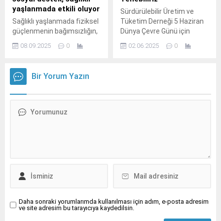
yaşlanmada etkili oluyor
Sürdürülebilir Üretim ve
Sağlıklı yaşlanmada fiziksel
Tüketim Derneği 5 Haziran
güçlenmenin bağımsızlığın,
Dünya Çevre Günü için
toplumsal katılımın ve uzun
plastiklerin yaşamdaki
08.09.2025
0
02.06.2025
0
ömrün anahtarı olduğunu
önemi ile atık plastiklerin
belirten İstanbul Atlas
etkilerine dair korkutucu
Üniversitesi Sağlık Bilimleri
sayılarla bilgi vererek plastik
Bir Yorum Yazın
Fakültesi Fizyoterapi ve
kirliliğini birlikte yenebiliriz
Rehabilitasyon Bölüm
çağrısı yaptı İstanbul Teknik
Başkanı Doç.
Üniversitesi Öğretim Üyesi
ve Sürdürülebilir Üretim ve
Tüketim Derneği (SÜT-D)
Başkanı Prof.
Daha sonraki yorumlarımda kullanılması için adım, e-posta adresim
ve site adresim bu tarayıcıya kaydedilsin.