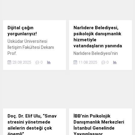
Dijital çağın
Narlıdere Belediyesi,
yorgunlarıyız!
psikolojik danışmanlık
hizmetiyle
Üsküdar Üniversitesi
vatandaşların yanında
İletişim Fakültesi Dekanı
Prof.
Narlıdere Belediyesi’nin
vatandaşlara ücretsiz
23.08.2025
0
11.08.2025
0
olarak sunduğu psikolojik
danışmanlık hizmetlerinden
bugüne kadar 500’ün
üzerinde vatandaş
yararlandı Narlıdere
Belediye Başkanı Erman
Uzun’un göreve gelmesiyle
sosyal belediyecilik
uygulamalarına her geçen
Doç. Dr. Elif Ulu, “Sınav
İBB’nin Psikolojik
gün yenilerini ekleyen
stresini yönetmede
Danışmanlık Merkezleri
Narlıdere Belediyesi,
ailelerin desteği çok
İstanbul Genelinde
Psikolojik Danışmanlık
önemli”
Yaygınlaşıyor