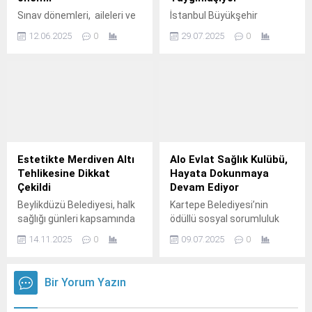
hizmetiyle vatandaşların
Sınav dönemleri, aileleri ve
İstanbul Büyükşehir
yanında olmaya devam
öğrencileri hem fiziksel
Belediyesi bireylerin ruh
ediyor.
12.06.2025
0
29.07.2025
0
hem de ruhsal olarak
sağlığını desteklemek,
etkiliyor.
yaşam kalitelerini artırmak
ve sosyal uyumlarını
güçlendirmek amacıyla
açtığı Psikolojik Danışmanlık
Merkezleri (PDM) ile
İstanbul’un dört bir yanında
ücretsiz hizmet vermeye
devam ediyor.
Estetikte Merdiven Altı
Alo Evlat Sağlık Kulübü,
Tehlikesine Dikkat
Hayata Dokunmaya
Çekildi
Devam Ediyor
Beylikdüzü Belediyesi, halk
Kartepe Belediyesi’nin
sağlığı günleri kapsamında
ödüllü sosyal sorumluluk
düzenlediği farkındalık
projesi Alo Evlat Sağlık
14.11.2025
0
09.07.2025
0
seminerinde estetik cerrahi
Kulübü, yaş almış
alanındaki yanlış bilinen
vatandaşların hem gönlünü
uygulamaları ve doğru
kazanıyor hem de yaşam
Bir Yorum Yazın
yaklaşımları gündeme
kalitelerini artırıyor.
taşıdı.